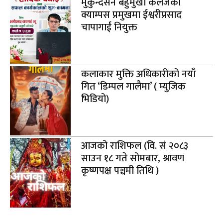
मुकुन्दसेन बहुमुखी कलेजको
क्याम्पस प्रमुखमा ईश्वरीप्रसाद
चापागाईं नियुक्त
कलाकार मुक्ति अधिकारीको नयाँ
गित ‘डिम्पल गालैमा’ ( म्युजिक
भिडियो)
आजको राशिफल (वि. सं २०८३
साउन १८ गते सोमबार, श्रावण
कृष्णपक्ष पञ्चमी तिथि )