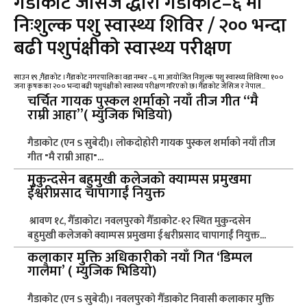
गैंडाकोट जेसिज द्धारा गैंडाकोट–६ मा
निःशुल्क पशु स्वास्थ्य शिविर / २०० भन्दा
बढी पशुपंक्षीको स्वास्थ्य परीक्षण
साउन १९ ,गैंडाकोट । गैंडाकोट नगरपालिका वडा नम्बर –६ मा आयोजित निःशुल्क पशु स्वास्थ्य शिविरमा १००
जना कृषकका २०० भन्दा बढी पशुपंक्षीको स्वास्थ्य परीक्षण गरिएको छ। गैंडाकोट जेसिज र नेपाल...
चर्चित गायक पुस्कल शर्माको नयाँ तीज गीत “मै
राम्री आहा”( म्युजिक भिडियो)
गैडाकोट (एन S सुबेदी)। लोकदोहोरी गायक पुस्कल शर्माको नयाँ तीज
गीत "मै राम्री आहा"...
मुकुन्दसेन बहुमुखी कलेजको क्याम्पस प्रमुखमा
ईश्वरीप्रसाद चापागाईं नियुक्त
श्रावण १८, गैँडाकोट। नवलपुरको गैँडाकोट-१२ स्थित मुकुन्दसेन
बहुमुखी कलेजको क्याम्पस प्रमुखमा ईश्वरीप्रसाद चापागाईं नियुक्त...
कलाकार मुक्ति अधिकारीको नयाँ गित ‘डिम्पल
गालैमा’ ( म्युजिक भिडियो)
गैडाकोट (एन S सुबेदी)। नवलपुरको गैँडाकोट निवासी कलाकार मुक्ति