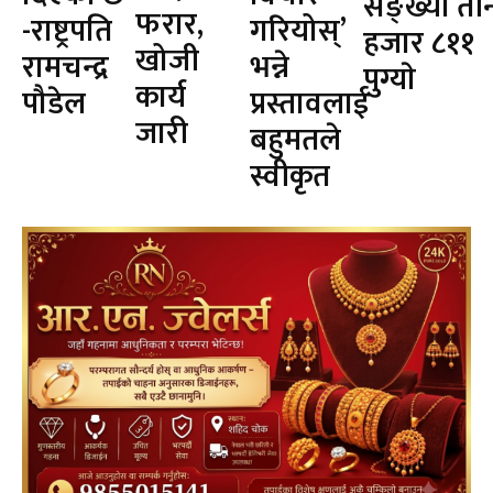
सङ्ख्या ती
फरार,
-राष्ट्रपति
गरियोस्’
हजार ८११
खोजी
रामचन्द्र
भन्ने
पुग्याे
कार्य
पौडेल
प्रस्तावलाई
जारी
बहुमतले
स्वीकृत