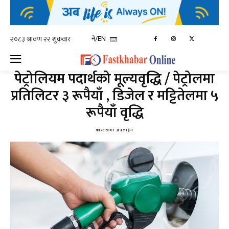
ने/EN
पेट्रोलियम पदार्थको मूल्यवृद्धि / पेट्रोलमा
प्रतिलिटर ३ रूपैयाँ , डिजेल र मट्टितेलमा ५
रूपैयाँ वृद्धि
फास्टखबर अनलाईन