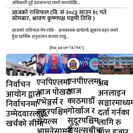
अधिकारी दुई दशकभन्दा लामो समयदेखि...
आजको राशिफल (वि. सं २०८३ साउन १८ गते
सोमबार, श्रावण कृष्णपक्ष पञ्चमी तिथि )
आजको राशिफल मेष राशि - अनावश्यक खर्चतर्फ झुकाव बढ्न सक्ने
हुँदा आर्थिक अनुशासन कायम राख्नु...
[the_ad id="14794"]
एनपीएलमा
एनपिएलमा
अब
निर्वाचन
आज
आज पोखरा
अनलाइन
आयोग द्वारा
काठमाडौँ
एभेञ्जर्स र
सञ्चारमाध्य
निर्वाचनमा
गोर्खाज र
सुदूरपश्चिम
दर्ता गर्नका
उम्मेदवारलाई
सुदूरपश्चिम
रोयल्स
लागि रु
खर्चको सीमा
रोयल्सबीच
आमनेसामने
पाँच हजार