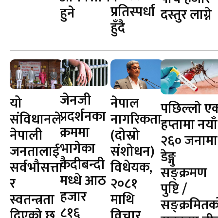
प्रतिस्पर्धा
हुने
दस्तुर लाग्ने
हुँदै
जेनजी
यो
नेपाल
पछिल्लाे ए
प्रदर्शनका
संविधानले
नागरिकता
हप्तामा नयाँ
क्रममा
नेपाली
(दोस्रो
२६० जनामा
भागेका
जनतालाई
संशोधन)
डेङ्गु
कैदीबन्दी
सर्वभौसत्ता
विधेयक,
सङ्क्रमण
मध्धे आठ
र
२०८१
पुष्टि /
हजार
स्वतन्त्रता
माथि
सङ्क्रमितक
८१६
दिएको छ
विचार