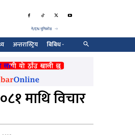
ने/EN युनिकोड
थ्य
अन्तरास्ट्रिय
बिबिध
२०८१ माथि विचार