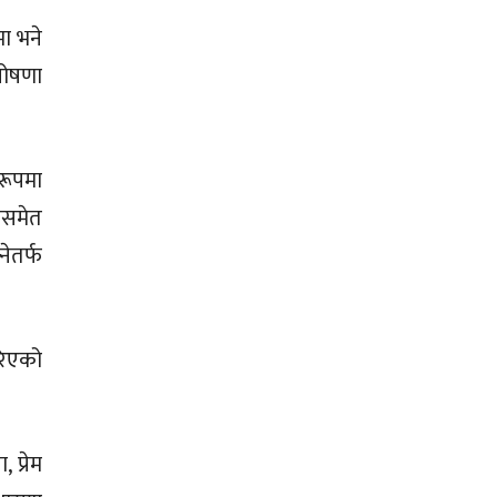
मा भने
घोषणा
रूपमा
कोसमेत
नेतर्फ
रिएको
प्रेम