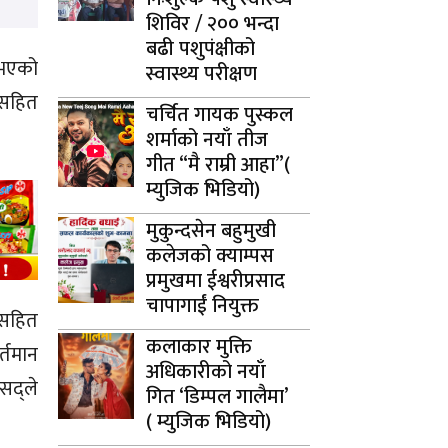
शिविर / २०० भन्दा
बढी पशुपंक्षीको
 भएको
स्वास्थ्य परीक्षण
नसहित
चर्चित गायक पुस्कल
शर्माको नयाँ तीज
गीत “मै राम्री आहा”(
म्युजिक भिडियो)
मुकुन्दसेन बहुमुखी
कलेजको क्याम्पस
प्रमुखमा ईश्वरीप्रसाद
चापागाईं नियुक्त
शसहित
कलाकार मुक्ति
्तमान
अधिकारीको नयाँ
सद्ले
गित ‘डिम्पल गालैमा’
( म्युजिक भिडियो)