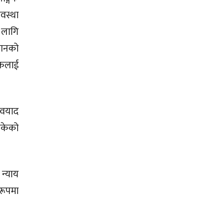
वस्था
 लागि
िधानको
िकलाई
्वयाद
सकेको
न्याय
रूपमा