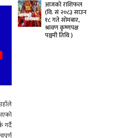
आजको राशिफल
(वि. सं २०८३ साउन
१८ गते सोमबार,
श्रावण कृष्णपक्ष
पञ्चमी तिथि )
हाँले
ै भएको
 गर्दै
पूर्ण