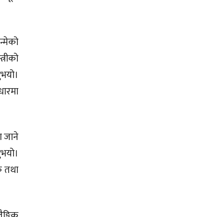
्मेको
्रीको
ुभयो।
आधारमा
ा जाने
ुभयो।
िक तथा
ङ्गिक