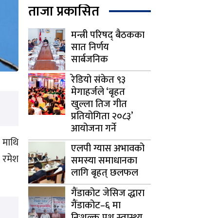
ताजा प्रकासित
मन्त्री परिषद् बैठकका
सात निर्णय
सार्बजनिक
रेडियो संकेत ९३
मेगाहर्जले ‘बृहत
खुल्ला तिज गीत
प्रतियोगिता २०८३’
आयोजना गर्ने
 माथि
एलपी ग्यास अभावको
ी रमेश
समस्या समाधानका
लागि बृहत् छलफल
गैंडाकोट जेसिज द्धारा
गैंडाकोट–६ मा
निःशुल्क पशु स्वास्थ्य