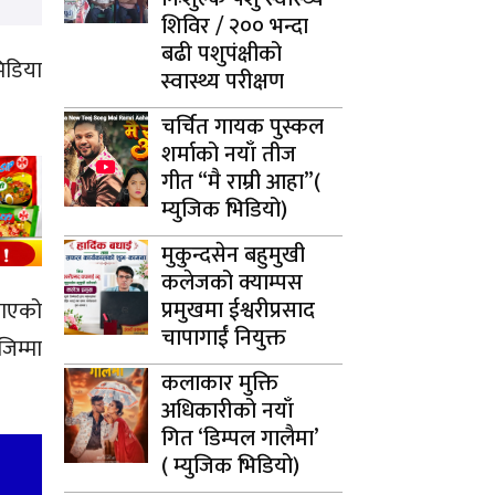
शिविर / २०० भन्दा
बढी पशुपंक्षीको
िडिया
स्वास्थ्य परीक्षण
चर्चित गायक पुस्कल
शर्माको नयाँ तीज
गीत “मै राम्री आहा”(
म्युजिक भिडियो)
मुकुन्दसेन बहुमुखी
कलेजको क्याम्पस
प्रमुखमा ईश्वरीप्रसाद
नाएको
चापागाईं नियुक्त
िम्मा
कलाकार मुक्ति
अधिकारीको नयाँ
गित ‘डिम्पल गालैमा’
( म्युजिक भिडियो)