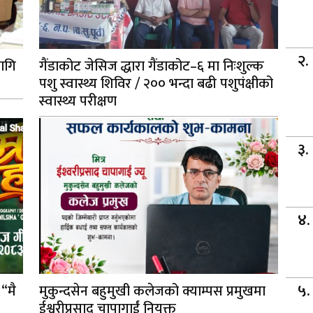
ागि
गैंडाकोट जेसिज द्धारा गैंडाकोट–६ मा निःशुल्क
पशु स्वास्थ्य शिविर / २०० भन्दा बढी पशुपंक्षीको
स्वास्थ्य परीक्षण
 “मै
मुकुन्दसेन बहुमुखी कलेजको क्याम्पस प्रमुखमा
ईश्वरीप्रसाद चापागाईं नियुक्त