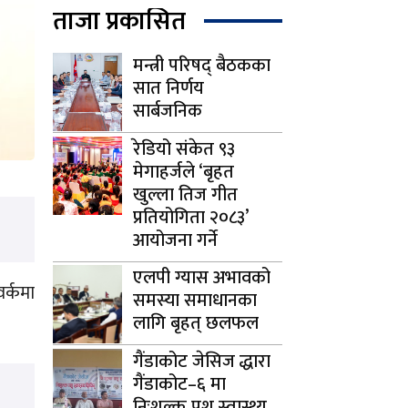
ताजा प्रकासित
मन्त्री परिषद् बैठकका
सात निर्णय
सार्बजनिक
रेडियो संकेत ९३
मेगाहर्जले ‘बृहत
खुल्ला तिज गीत
प्रतियोगिता २०८३’
आयोजना गर्ने
एलपी ग्यास अभावको
वर्कमा
समस्या समाधानका
लागि बृहत् छलफल
गैंडाकोट जेसिज द्धारा
गैंडाकोट–६ मा
निःशुल्क पशु स्वास्थ्य