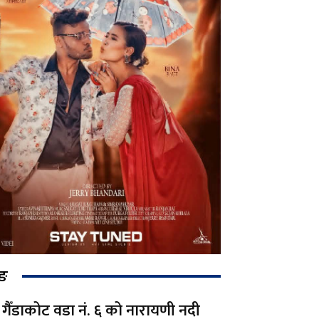
िङ
गैँडाकोट वडा नं. ६ को नारायणी नदी