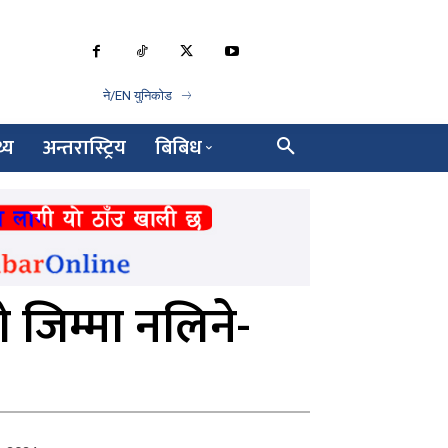
ने/EN युनिकोड
थ्य
अन्तरास्ट्रिय
बिबिध
ो जिम्मा नलिने-