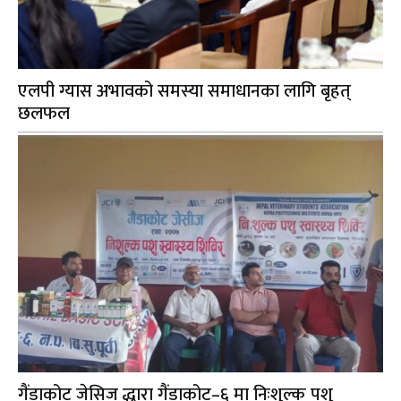
एलपी ग्यास अभावको समस्या समाधानका लागि बृहत्
छलफल
गैंडाकोट जेसिज द्धारा गैंडाकोट–६ मा निःशुल्क पशु