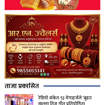
ताजा प्रकासित
रेडियो संकेत ९३ मेगाहर्जले ‘बृहत
खुल्ला तिज गीत प्रतियोगिता