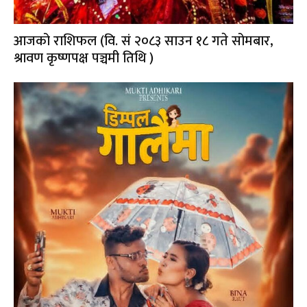
आजको राशिफल (वि. सं २०८३ साउन १८ गते सोमबार,
श्रावण कृष्णपक्ष पञ्चमी तिथि )