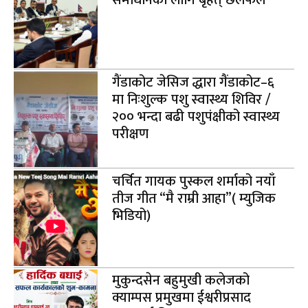
समाधानका लागि बृहत् छलफल
गैंडाकोट जेसिज द्धारा गैंडाकोट–६
मा निःशुल्क पशु स्वास्थ्य शिविर /
२०० भन्दा बढी पशुपंक्षीको स्वास्थ्य
परीक्षण
चर्चित गायक पुस्कल शर्माको नयाँ
तीज गीत “मै राम्री आहा”( म्युजिक
भिडियो)
मुकुन्दसेन बहुमुखी कलेजको
क्याम्पस प्रमुखमा ईश्वरीप्रसाद