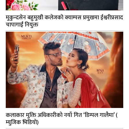
मुकुन्दसेन बहुमुखी कलेजको क्याम्पस प्रमुखमा ईश्वरीप्रसाद
चापागाईं नियुक्त
कलाकार मुक्ति अधिकारीको नयाँ गित ‘डिम्पल गालैमा’ (
म्युजिक भिडियो)