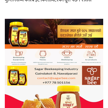
मुग्लिनसम्म करिब ३८ किलोमिटरको दूरी पर्छ । रासस