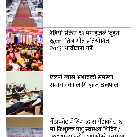
रेडियो संकेत ९३ मेगाहर्जले ‘बृहत
खुल्ला तिज गीत प्रतियोगिता
२०८३’ आयोजना गर्ने
एलपी ग्यास अभावको समस्या
समाधानका लागि बृहत् छलफल
गैंडाकोट जेसिज द्धारा गैंडाकोट–६
मा निःशुल्क पशु स्वास्थ्य शिविर /
२०० भन्दा बढी पशुपंक्षीको स्वास्थ्य