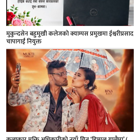
मुकुन्दसेन बहुमुखी कलेजको क्याम्पस प्रमुखमा ईश्वरीप्रसाद
चापागाईं नियुक्त
कलाकार मुक्ति अधिकारीको नयाँ गित ‘डिम्पल गालैमा’ (