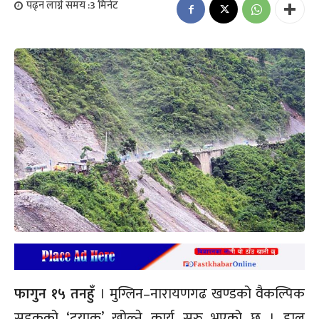
पढ्न लाग्ने समय :
3
मिनेट
फागुन १५
तनहुँ
। मुग्लिन–नारायणगढ खण्डको वैकल्पिक
सडकको ‘ट्रयाक’ खोल्ने कार्य सुरु भएको छ । हाल