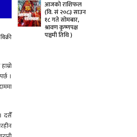
आजको राशिफल
(वि. सं २०८३ साउन
१८ गते सोमबार,
श्रावण कृष्णपक्ष
पञ्चमी तिथि )
बिक्री
हाम्रो
पर्छ ।
ोदाममा
। दसैँ
्तरहीन
गरानी