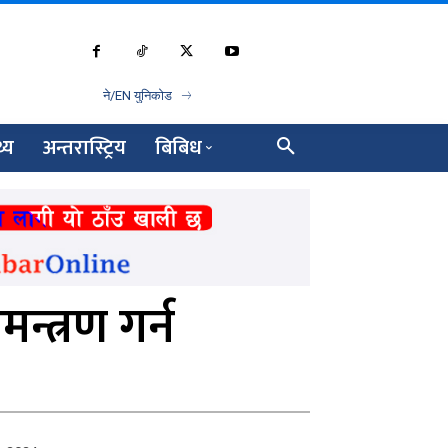
ने/EN युनिकोड
थ्य
अन्तरास्ट्रिय
बिबिध
न्त्रण गर्न