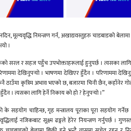
िन, मूल्यवृद्धि निमन्त्रण गर्न, अखाद्यवस्तुहरु चाडबाडको बेलामा 
भयो ।
रूको सरल र सहज पहुँच उपभोक्ताहरूलाई हुनुपर्छ । त्यसका लागि 
िणाममा देखिनुपर्‍यो । भाषणमा देखिएर हुँदैन । परिणाममा देखिनु
कुनै ठाउँमा कृत्रिम अभाव भएको छ, बजारमा चिनी छैन, कहाँनेर ग
ैन । त्यसका लागि हेर्ने निकाय को हो ? हेनुपर्‍यो ।’’
सनको के सहयोग चाहिन्छ, गृह मन्त्रालय पूराका पूरा सहयोग गर्नेछ 
द्धिलाई नजिकबाट सूक्ष्म ढङ्गले हेरेर नियन्त्रण गर्नुपर्छ । गुणस
ु चाडबाडको बेलामा बिक्री हुने भन्दै त्यसमा सचेत रहन र नि