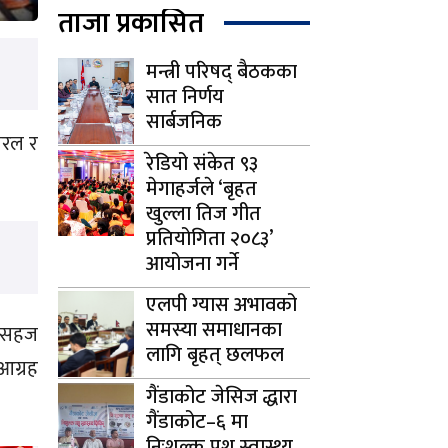
ताजा प्रकासित
मन्त्री परिषद् बैठकका
सात निर्णय
सार्बजनिक
सरल र
रेडियो संकेत ९३
मेगाहर्जले ‘बृहत
खुल्ला तिज गीत
प्रतियोगिता २०८३’
आयोजना गर्ने
एलपी ग्यास अभावको
समस्या समाधानका
ई सहज
लागि बृहत् छलफल
आग्रह
गैंडाकोट जेसिज द्धारा
गैंडाकोट–६ मा
निःशुल्क पशु स्वास्थ्य