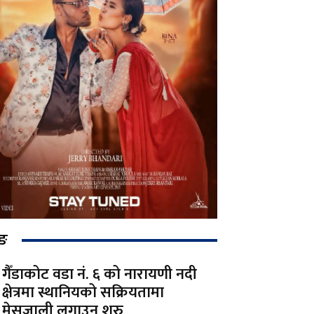
िङ
गैँडाकोट वडा नं. ६ को नारायणी नदी
क्षेत्रमा स्थानियको सक्रियतामा
मेसजाली लगाउन शुरु