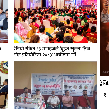
क
रेडियो संकेत ९३ मेगाहर्जले ‘बृहत खुल्ला तिज
गीत प्रतियोगिता २०८३’ आयोजना गर्ने
ट्रेन्ड