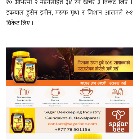
१० ओभरमा २ मेडनसहित ३४ रन खर्चेर ३ विकेट लिए ।
इकबाल हुसेन इमोन, मरुफ मृधा र जिशान आलमले १-१
विकेट लिए ।