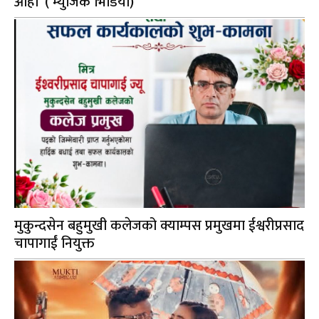
आहा”( म्युजिक भिडियो)
मुकुन्दसेन बहुमुखी कलेजको क्याम्पस प्रमुखमा ईश्वरीप्रसाद
चापागाईं नियुक्त