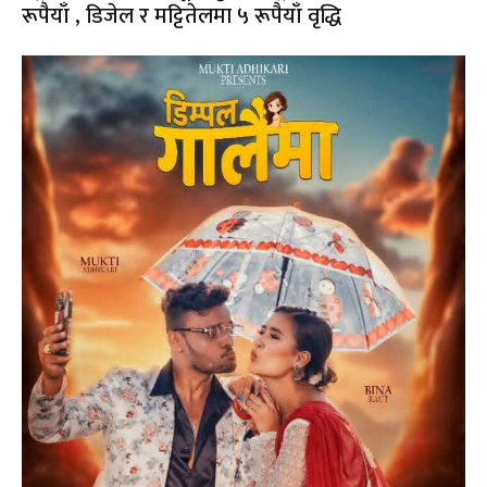
रूपैयाँ , डिजेल र मट्टितेलमा ५ रूपैयाँ वृद्धि