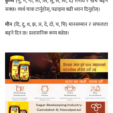
कुम्भ
(गु, गे, गो, सा, सि, सु, से, सो, द) तनाव र खर्च बढ्न
सक्छ। व्यर्थ यात्रा टार्नुहोस्, पढाइमा बढी ध्यान दिनुहोस्।
मीन
(दि, दु, थ, झ, ञ, दे, दो, च, चि) मानसम्मान र सफलता
बढ्ने दिन छ। प्रशासनिक काम बन्नेछ।