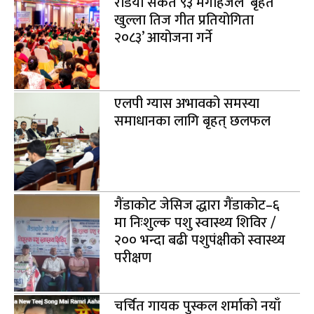
रेडियो संकेत ९३ मेगाहर्जले ‘बृहत
खुल्ला तिज गीत प्रतियोगिता
२०८३’ आयोजना गर्ने
एलपी ग्यास अभावको समस्या
समाधानका लागि बृहत् छलफल
गैंडाकोट जेसिज द्धारा गैंडाकोट–६
मा निःशुल्क पशु स्वास्थ्य शिविर /
२०० भन्दा बढी पशुपंक्षीको स्वास्थ्य
परीक्षण
चर्चित गायक पुस्कल शर्माको नयाँ