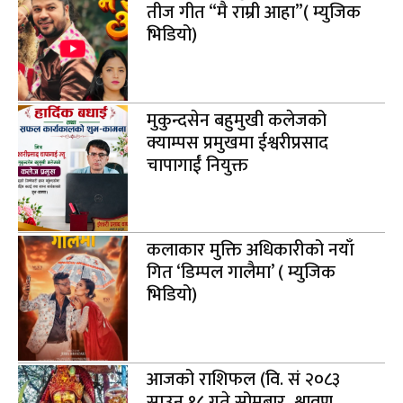
तीज गीत “मै राम्री आहा”( म्युजिक
भिडियो)
मुकुन्दसेन बहुमुखी कलेजको
क्याम्पस प्रमुखमा ईश्वरीप्रसाद
चापागाईं नियुक्त
कलाकार मुक्ति अधिकारीको नयाँ
गित ‘डिम्पल गालैमा’ ( म्युजिक
भिडियो)
आजको राशिफल (वि. सं २०८३
साउन १८ गते सोमबार, श्रावण