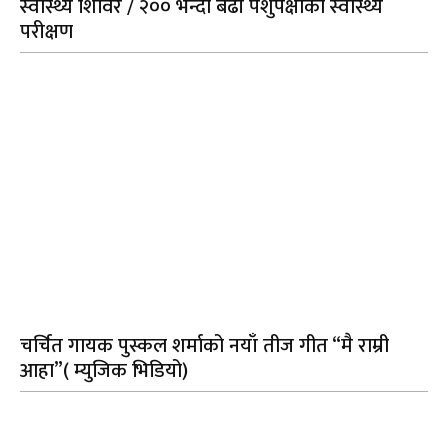
स्वास्थ्य शिविर / २०० भन्दा बढी पशुपंक्षीको स्वास्थ्य
परीक्षण
चर्चित गायक पुस्कल शर्माको नयाँ तीज गीत “मै राम्री
आहा”( म्युजिक भिडियो)