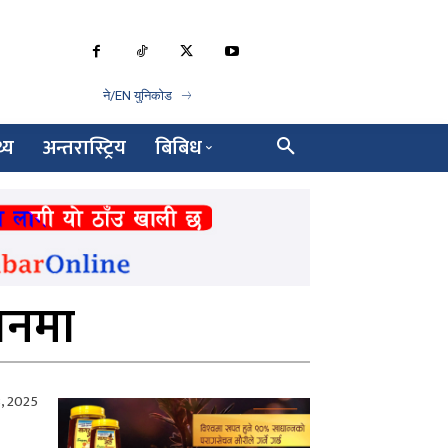
ने/EN युनिकोड
थ्य
अन्तरास्ट्रिय
बिबिध
लनमा
3, 2025