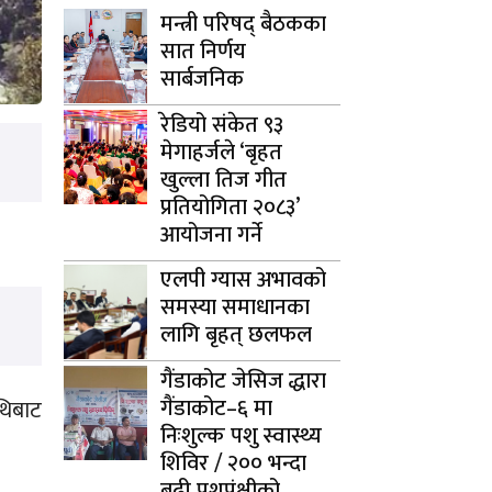
मन्त्री परिषद् बैठकका
सात निर्णय
सार्बजनिक
रेडियो संकेत ९३
मेगाहर्जले ‘बृहत
खुल्ला तिज गीत
प्रतियोगिता २०८३’
आयोजना गर्ने
एलपी ग्यास अभावको
समस्या समाधानका
लागि बृहत् छलफल
गैंडाकोट जेसिज द्धारा
गैंडाकोट–६ मा
थिबाट
निःशुल्क पशु स्वास्थ्य
शिविर / २०० भन्दा
बढी पशुपंक्षीको