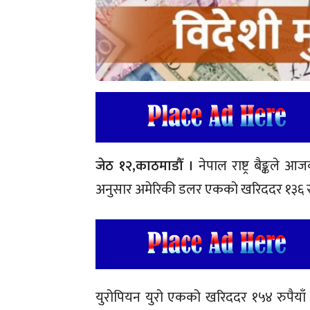
जेठ १२,
काठमाडौँ ।
नेपाल राष्ट्र बैङ्कले आ
अनुसार अमेरिकी डलर एकको खरिददर १३६ रुपै
युरोपियन युरो एकको खरिददर १५४ रुपैयाँ ६२