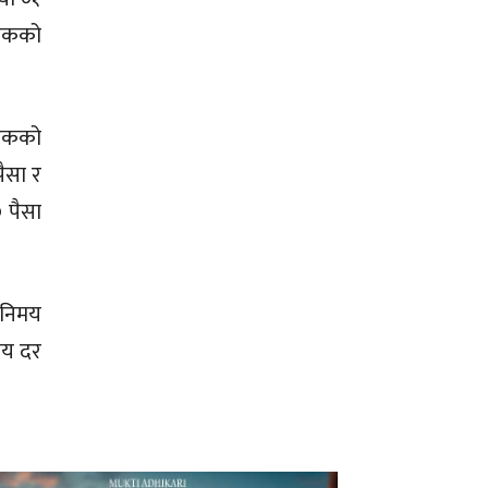
 एकको
 एकको
पैसा र
 पैसा
विनिमय
मय दर