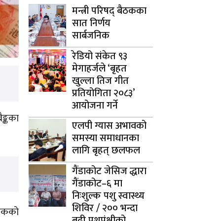
मन्त्री परिषद् बैठकका
सात निर्णय
सार्बजनिक
रेडियो संकेत ९३
मेगाहर्जले ‘बृहत
खुल्ला तिज गीत
प्रतियोगिता २०८३’
आयोजना गर्ने
ैङ्कका
एलपी ग्यास अभावको
समस्या समाधानका
लागि बृहत् छलफल
गैंडाकोट जेसिज द्धारा
गैंडाकोट–६ मा
निःशुल्क पशु स्वास्थ्य
शिविर / २०० भन्दा
 एकको
बढी पशुपंक्षीको