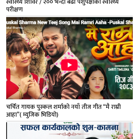
स्वास्थ्य शिविर / २०० भन्दा बढी पशुपंक्षीको स्वास्थ्य
परीक्षण
चर्चित गायक पुस्कल शर्माको नयाँ तीज गीत “मै राम्री
आहा”( म्युजिक भिडियो)