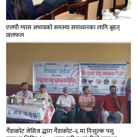
एलपी ग्यास अभावको समस्या समाधानका लागि बृहत्
छलफल
गैंडाकोट जेसिज द्धारा गैंडाकोट–६ मा निःशुल्क पशु