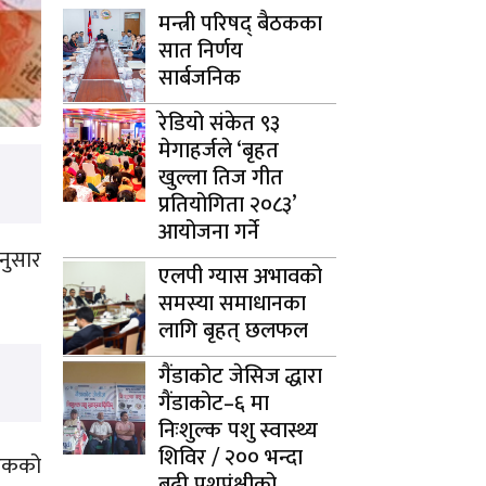
मन्त्री परिषद् बैठकका
सात निर्णय
सार्बजनिक
रेडियो संकेत ९३
मेगाहर्जले ‘बृहत
खुल्ला तिज गीत
प्रतियोगिता २०८३’
आयोजना गर्ने
अनुसार
एलपी ग्यास अभावको
समस्या समाधानका
लागि बृहत् छलफल
गैंडाकोट जेसिज द्धारा
गैंडाकोट–६ मा
निःशुल्क पशु स्वास्थ्य
शिविर / २०० भन्दा
 एकको
बढी पशुपंक्षीको