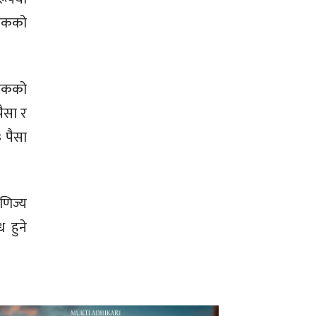
 एकको
 एकको
पैसा र
 पैसा
णिज्य
 हुने