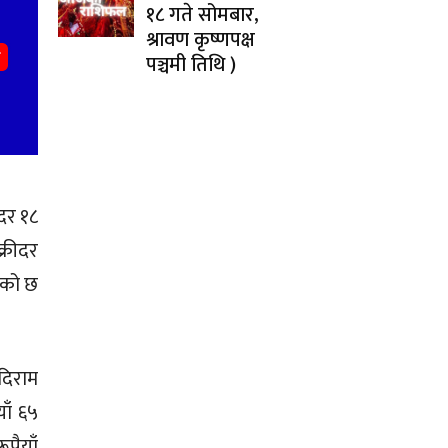
१८ गते सोमबार,
श्रावण कृष्णपक्ष
पञ्चमी तिथि )
ददर १८
क्रीदर
एको छ
 दिराम
ाँ ६५
ूपैयाँ