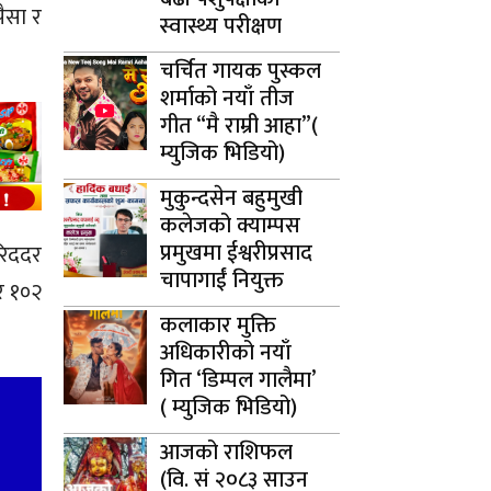
पैसा र
स्वास्थ्य परीक्षण
चर्चित गायक पुस्कल
शर्माको नयाँ तीज
गीत “मै राम्री आहा”(
म्युजिक भिडियो)
मुकुन्दसेन बहुमुखी
कलेजको क्याम्पस
प्रमुखमा ईश्वरीप्रसाद
रिददर
चापागाईं नियुक्त
दर १०२
कलाकार मुक्ति
अधिकारीको नयाँ
गित ‘डिम्पल गालैमा’
( म्युजिक भिडियो)
आजको राशिफल
(वि. सं २०८३ साउन