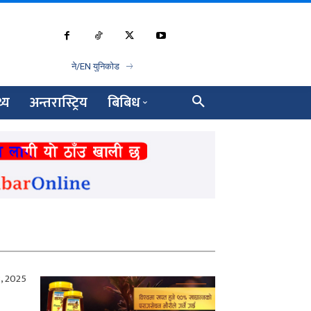
ने/EN युनिकोड
थ्य
अन्तरास्ट्रिय
बिबिध
3, 2025