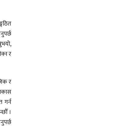
्गठित
नुपर्छ
नुभयो,
क्न र
ाजिक र
विकास
 गर्न
छौँ ।
नुपर्छ