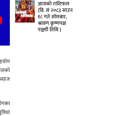
आजको राशिफल
(वि. सं २०८३ साउन
१८ गते सोमबार,
श्रावण कृष्णपक्ष
पञ्चमी तिथि )
 सहयोग
 यसको
ान सहज
योगका
ुविधा