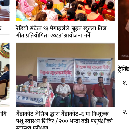
क
रेडियो संकेत ९३ मेगाहर्जले ‘बृहत खुल्ला तिज
गीत प्रतियोगिता २०८३’ आयोजना गर्ने
ट्रेन्ड
ागि
गैंडाकोट जेसिज द्धारा गैंडाकोट–६ मा निःशुल्क
पशु स्वास्थ्य शिविर / २०० भन्दा बढी पशुपंक्षीको
स्वास्थ्य परीक्षण