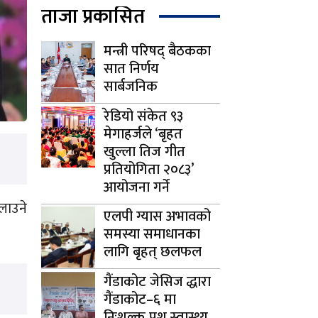
ताजा प्रकासित
मन्त्री परिषद् बैठकका
सात निर्णय
सार्बजनिक
रेडियो संकेत ९३
मेगाहर्जले ‘बृहत
खुल्ला तिज गीत
प्रतियोगिता २०८३’
आयोजना गर्ने
ैलाउने
एलपी ग्यास अभावको
समस्या समाधानका
लागि बृहत् छलफल
गैंडाकोट जेसिज द्धारा
गैंडाकोट–६ मा
निःशुल्क पशु स्वास्थ्य