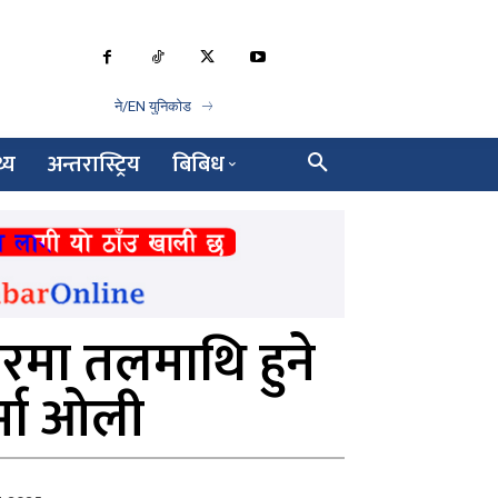
ने/EN युनिकोड
थ्य
अन्तरास्ट्रिय
बिबिध
रमा तलमाथि हुने
र्मा ओली