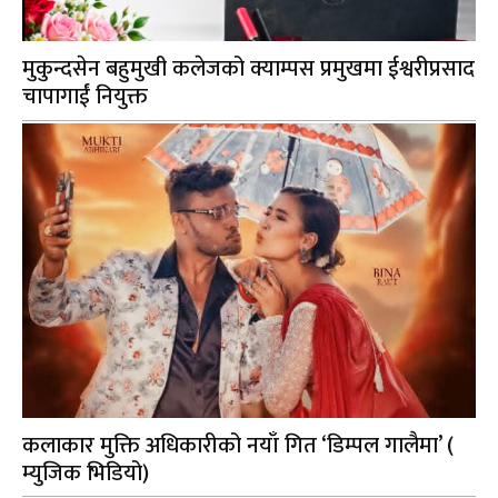
मुकुन्दसेन बहुमुखी कलेजको क्याम्पस प्रमुखमा ईश्वरीप्रसाद
चापागाईं नियुक्त
कलाकार मुक्ति अधिकारीको नयाँ गित ‘डिम्पल गालैमा’ (
म्युजिक भिडियो)