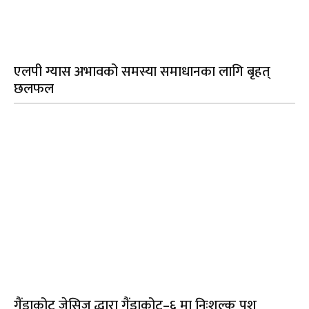
एलपी ग्यास अभावको समस्या समाधानका लागि बृहत्
छलफल
गैंडाकोट जेसिज द्धारा गैंडाकोट–६ मा निःशुल्क पशु