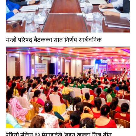
मन्त्री परिषद् बैठकका सात निर्णय सार्बजनिक
रेडियो संकेत ९३ मेगाहर्जले ‘बृहत खुल्ला तिज गीत