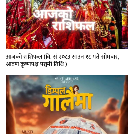
आजको राशिफल (वि. सं २०८३ साउन १८ गते सोमबार,
श्रावण कृष्णपक्ष पञ्चमी तिथि )