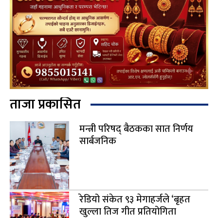
ताजा प्रकासित
मन्त्री परिषद् बैठकका सात निर्णय
सार्बजनिक
रेडियो संकेत ९३ मेगाहर्जले ‘बृहत
खुल्ला तिज गीत प्रतियोगिता