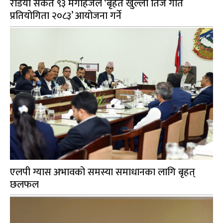
रेडियो संकेत ९३ मेगाहर्जले ‘बृहत खुल्ला तिज गीत
प्रतियोगिता २०८३’ आयोजना गर्ने
एलपी ग्यास अभावको समस्या समाधानका लागि बृहत्
छलफल