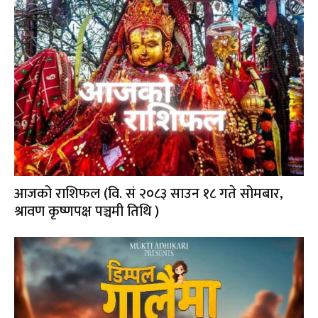
आजको राशिफल (वि. सं २०८३ साउन १८ गते सोमबार,
श्रावण कृष्णपक्ष पञ्चमी तिथि )