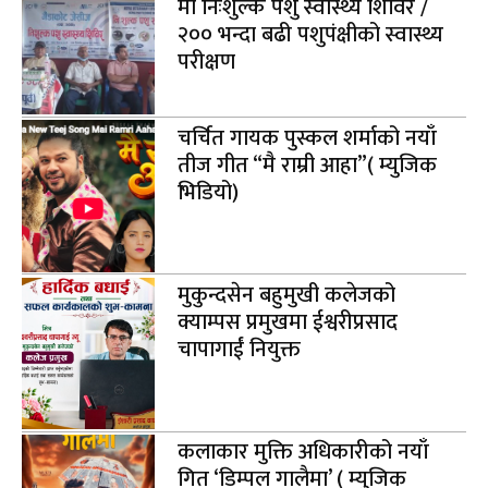
मा निःशुल्क पशु स्वास्थ्य शिविर /
२०० भन्दा बढी पशुपंक्षीको स्वास्थ्य
परीक्षण
चर्चित गायक पुस्कल शर्माको नयाँ
तीज गीत “मै राम्री आहा”( म्युजिक
भिडियो)
मुकुन्दसेन बहुमुखी कलेजको
क्याम्पस प्रमुखमा ईश्वरीप्रसाद
चापागाईं नियुक्त
कलाकार मुक्ति अधिकारीको नयाँ
गित ‘डिम्पल गालैमा’ ( म्युजिक