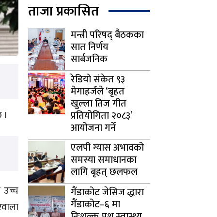
ताजा प्रकासित
मन्त्री परिषद् बैठकका
सात निर्णय
सार्बजनिक
रेडियो संकेत ९३
मेगाहर्जले ‘बृहत
खुल्ला तिज गीत
छ ।
प्रतियोगिता २०८३’
आयोजना गर्ने
एलपी ग्यास अभावको
समस्या समाधानका
लागि बृहत् छलफल
 उच्च
गैंडाकोट जेसिज द्धारा
गैंडाकोट–६ मा
रवाला
निःशुल्क पशु स्वास्थ्य