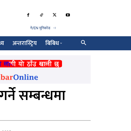
ने/EN युनिकोड
थ्य
अन्तरास्ट्रिय
बिबिध
्ने सम्बन्धमा