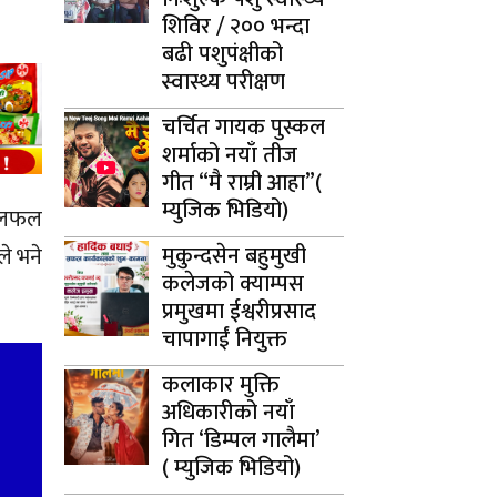
शिविर / २०० भन्दा
बढी पशुपंक्षीको
स्वास्थ्य परीक्षण
चर्चित गायक पुस्कल
शर्माको नयाँ तीज
गीत “मै राम्री आहा”(
म्युजिक भिडियो)
ा छलफल
मुकुन्दसेन बहुमुखी
े भने
कलेजको क्याम्पस
प्रमुखमा ईश्वरीप्रसाद
चापागाईं नियुक्त
कलाकार मुक्ति
अधिकारीको नयाँ
गित ‘डिम्पल गालैमा’
( म्युजिक भिडियो)