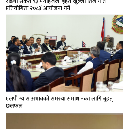
रेडियो संकेत ९३ मेगाहर्जले ‘बृहत खुल्ला तिज गीत
प्रतियोगिता २०८३’ आयोजना गर्ने
एलपी ग्यास अभावको समस्या समाधानका लागि बृहत्
छलफल