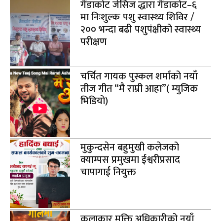
गैंडाकोट जेसिज द्धारा गैंडाकोट–६
मा निःशुल्क पशु स्वास्थ्य शिविर /
२०० भन्दा बढी पशुपंक्षीको स्वास्थ्य
परीक्षण
चर्चित गायक पुस्कल शर्माको नयाँ
तीज गीत “मै राम्री आहा”( म्युजिक
भिडियो)
मुकुन्दसेन बहुमुखी कलेजको
क्याम्पस प्रमुखमा ईश्वरीप्रसाद
चापागाईं नियुक्त
कलाकार मुक्ति अधिकारीको नयाँ