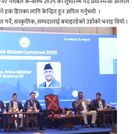
्लोबल कन्क्लेभ २०२५ को शुभारम्भ गर्दै प्रधानमन्त्री ओलीले
राको हक हितका लागि केन्द्रित हुन अपिल गर्नुभयो ।
त गर्ने, संस्कृतिक, सम्पदालाई बचाइरहेको उहाँको भनाइ थियो ।