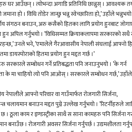
सहरु घर आउँछन् । त्योभन्दा अगाडि प्रतिनिधि छान्नुस् । आवश्यक त
जमाना हो । विधि तोडेर जान्छु भन्नु स्वेच्छारिता हो,’ उहाँले भन्नुभय
नवर्गीय संगठन बनाउन, अरु कसैको हितका लागि प्रयोग हुनबाट जोगा
रित हुन अपिल गर्नुभयो । ’विधिसम्मत क्रियाकलापमा सरकारको सधै
 रहन्छ,’ उनले भने, ’एमालेले गैरआवासीय नेपाली संघलाई आफ्नो ह
तमा डायस्पोराको हितमा प्रयोग हुन मद्दत गर्छ ।’
वहरु सरकारले सम्बोधन गर्ने प्रतिबद्धता पनि जनाउनुभयो । ’के गर्न
ता के मा चाहियो त्यो पनि आओस् । सरकारले सम्बोधन गर्छ,’ उहाँले
सीय नेपालीले आफ्नो परिवार वा गाउँमार्फत रोजगारी सिर्जना,
्र चलायमान बनाउन मद्दत पुग्ने उल्लेख गर्नुभयो । ’रिटर्नीहरुले जा
 छ । ठूला काम र इण्डस्ट्रीका साथै स साना कामहरु पनि सिर्जना गरौ
मान बनाउँछ । रोजगारी अवसर सिर्जना गर्नुपर्छ । उद्यमशीलता गर्नुपर