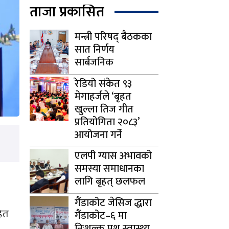
ताजा प्रकासित
मन्त्री परिषद् बैठकका
सात निर्णय
सार्बजनिक
रेडियो संकेत ९३
मेगाहर्जले ‘बृहत
खुल्ला तिज गीत
प्रतियोगिता २०८३’
आयोजना गर्ने
एलपी ग्यास अभावको
समस्या समाधानका
लागि बृहत् छलफल
गैंडाकोट जेसिज द्धारा
हित
गैंडाकोट–६ मा
निःशुल्क पशु स्वास्थ्य