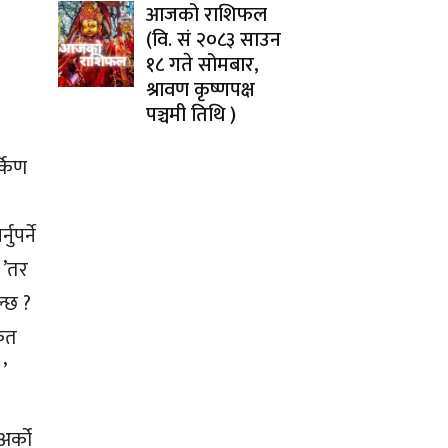
आजको राशिफल
(वि. सं २०८३ साउन
१८ गते सोमबार,
श्रावण कृष्णपक्ष
पञ्चमी तिथि )
्किण
ुपर्ने
ो ’तर
ल्छ ?
कृत
’
अर्को