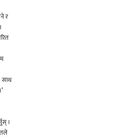
ने र
।
ेरित
रम
 । साथ
।’
ुस् ।
लतले