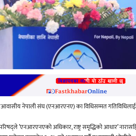
ले गैरआवासीय नेपाली संघ (एनआरएनए) का विधिसम्मत गतिविधिलाई
वय परिषद्ले ’एनआरएनएको अधिकार, राष्ट्र समृद्धिको आधार’ नारास