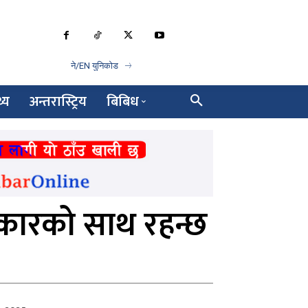
ने/EN युनिकोड
थ्य
अन्तरास्ट्रिय
बिबिध
ारको साथ रहन्छ