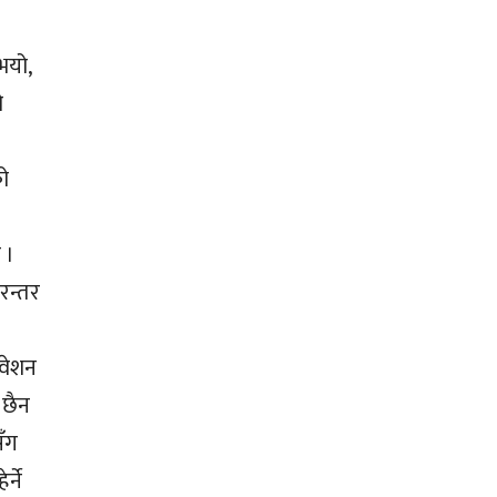
भयो,
ो
को
 ।
रन्तर
िवेशन
य छैन
सँग
्ने