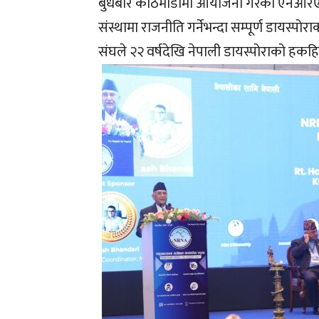
बुधबार काठमाडौंमा आयोजना गरेको एनआरएनए ग
संस्थामा राजनीति गर्नेभन्दा सम्पूर्ण डायस्पो
संघले २२ वर्षदेखि नेपाली डायस्पोराको हकहि