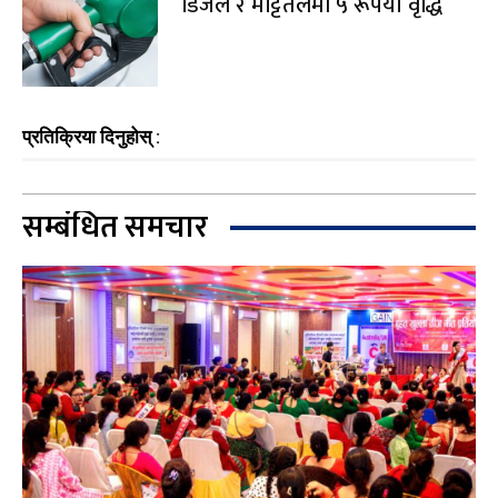
डिजेल र मट्टितेलमा ५ रूपैयाँ वृद्धि
प्रतिक्रिया दिनुहोस् :
सम्बंधित समचार