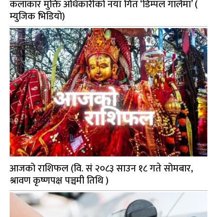
कलाकार मुक्ति अधिकारीको नयाँ गित ‘डिम्पल गालैमा’ (
म्युजिक भिडियो)
आजको राशिफल (वि. सं २०८३ साउन १८ गते सोमबार,
श्रावण कृष्णपक्ष पञ्चमी तिथि )