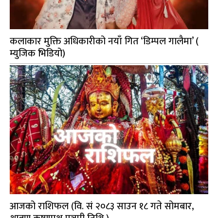
कलाकार मुक्ति अधिकारीको नयाँ गित ‘डिम्पल गालैमा’ (
म्युजिक भिडियो)
आजको राशिफल (वि. सं २०८३ साउन १८ गते सोमबार,