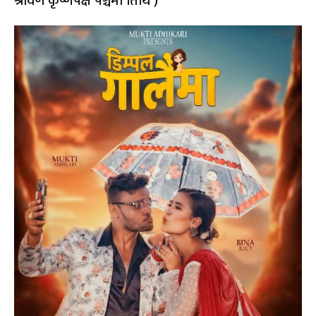
श्रावण कृष्णपक्ष पञ्चमी तिथि )