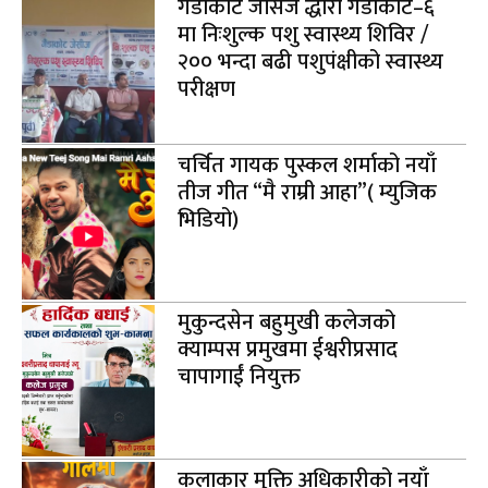
गैंडाकोट जेसिज द्धारा गैंडाकोट–६
मा निःशुल्क पशु स्वास्थ्य शिविर /
२०० भन्दा बढी पशुपंक्षीको स्वास्थ्य
परीक्षण
चर्चित गायक पुस्कल शर्माको नयाँ
तीज गीत “मै राम्री आहा”( म्युजिक
भिडियो)
मुकुन्दसेन बहुमुखी कलेजको
क्याम्पस प्रमुखमा ईश्वरीप्रसाद
चापागाईं नियुक्त
कलाकार मुक्ति अधिकारीको नयाँ