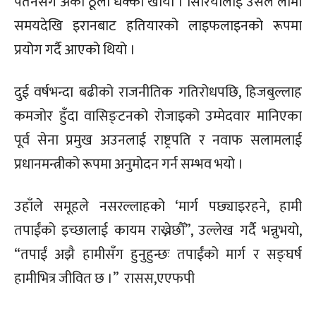
पतनसँगै अर्को ठूलो धक्का खायो । सिरियालाई उसले लामो
समयदेखि इरानबाट हतियारको लाइफलाइनको रूपमा
प्रयोग गर्दै आएको थियो ।
दुई वर्षभन्दा बढीको राजनीतिक गतिरोधपछि, हिजबुल्लाह
कमजोर हुँदा वासिङ्टनको रोजाइको उम्मेदवार मानिएका
पूर्व सेना प्रमुख अउनलाई राष्ट्रपति र नवाफ सलामलाई
प्रधानमन्त्रीको रूपमा अनुमोदन गर्न सम्भव भयो ।
उहाँले समूहले नसरल्लाहको ‘मार्ग पछ्याइरहने, हामी
तपाईंको इच्छालाई कायम राख्नेछौँ”, उल्लेख गर्दै भन्नुभयो,
“तपाईं अझै हामीसँग हुनुहुन्छः तपाईंको मार्ग र सङ्घर्ष
हामीभित्र जीवित छ ।” रासस,एएफपी