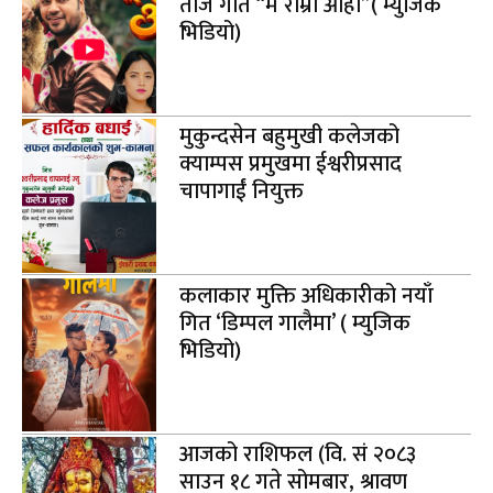
तीज गीत “मै राम्री आहा”( म्युजिक
भिडियो)
मुकुन्दसेन बहुमुखी कलेजको
क्याम्पस प्रमुखमा ईश्वरीप्रसाद
चापागाईं नियुक्त
कलाकार मुक्ति अधिकारीको नयाँ
गित ‘डिम्पल गालैमा’ ( म्युजिक
भिडियो)
आजको राशिफल (वि. सं २०८३
साउन १८ गते सोमबार, श्रावण