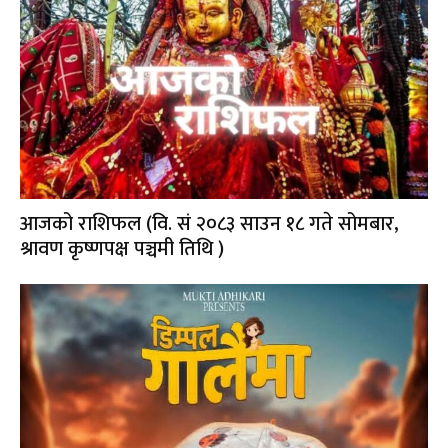
आजको राशिफल (वि. सं २०८३ साउन १८ गते सोमबार,
श्रावण कृष्णपक्ष पञ्चमी तिथि )