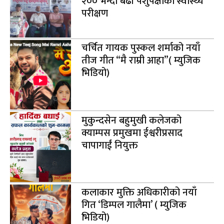
२०० भन्दा बढी पशुपंक्षीको स्वास्थ्य
परीक्षण
चर्चित गायक पुस्कल शर्माको नयाँ
तीज गीत “मै राम्री आहा”( म्युजिक
भिडियो)
मुकुन्दसेन बहुमुखी कलेजको
क्याम्पस प्रमुखमा ईश्वरीप्रसाद
चापागाईं नियुक्त
कलाकार मुक्ति अधिकारीको नयाँ
गित ‘डिम्पल गालैमा’ ( म्युजिक
भिडियो)