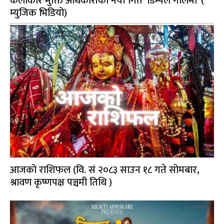
कलाकार मुक्ति अधिकारीको नयाँ गित ‘डिम्पल गालैमा’ (
म्युजिक भिडियो)
आजको राशिफल (वि. सं २०८३ साउन १८ गते सोमबार,
श्रावण कृष्णपक्ष पञ्चमी तिथि )