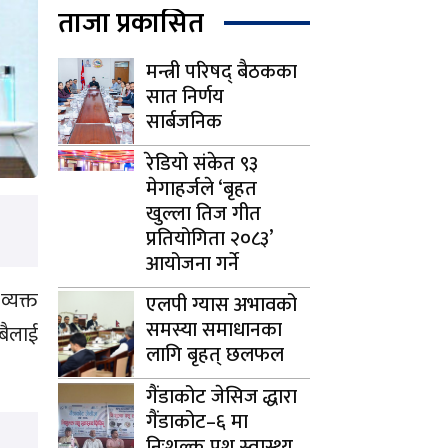
ताजा प्रकासित
मन्त्री परिषद् बैठकका
सात निर्णय
सार्बजनिक
रेडियो संकेत ९३
मेगाहर्जले ‘बृहत
खुल्ला तिज गीत
प्रतियोगिता २०८३’
आयोजना गर्ने
व्यक्त
एलपी ग्यास अभावको
समस्या समाधानका
सबैलाई
लागि बृहत् छलफल
गैंडाकोट जेसिज द्धारा
गैंडाकोट–६ मा
निःशुल्क पशु स्वास्थ्य