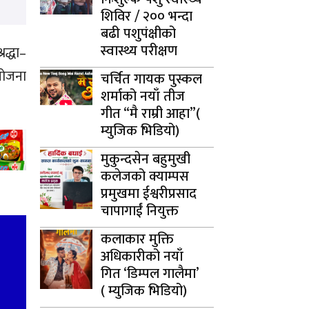
शिविर / २०० भन्दा
बढी पशुपंक्षीको
स्वास्थ्य परीक्षण
रद्धा–
योजना
चर्चित गायक पुस्कल
शर्माको नयाँ तीज
गीत “मै राम्री आहा”(
म्युजिक भिडियो)
मुकुन्दसेन बहुमुखी
कलेजको क्याम्पस
प्रमुखमा ईश्वरीप्रसाद
चापागाईं नियुक्त
कलाकार मुक्ति
अधिकारीको नयाँ
गित ‘डिम्पल गालैमा’
( म्युजिक भिडियो)