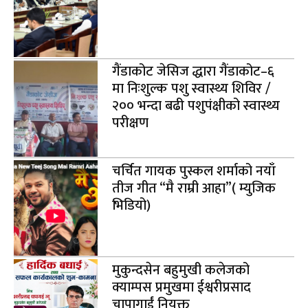
गैंडाकोट जेसिज द्धारा गैंडाकोट–६
मा निःशुल्क पशु स्वास्थ्य शिविर /
२०० भन्दा बढी पशुपंक्षीको स्वास्थ्य
परीक्षण
चर्चित गायक पुस्कल शर्माको नयाँ
तीज गीत “मै राम्री आहा”( म्युजिक
भिडियो)
मुकुन्दसेन बहुमुखी कलेजको
क्याम्पस प्रमुखमा ईश्वरीप्रसाद
चापागाईं नियुक्त