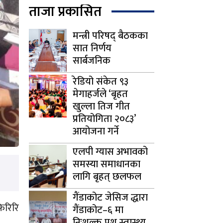
ताजा प्रकासित
मन्त्री परिषद् बैठकका
सात निर्णय
सार्बजनिक
रेडियो संकेत ९३
मेगाहर्जले ‘बृहत
खुल्ला तिज गीत
प्रतियोगिता २०८३’
आयोजना गर्ने
एलपी ग्यास अभावको
समस्या समाधानका
लागि बृहत् छलफल
गैंडाकोट जेसिज द्धारा
िरिरि
गैंडाकोट–६ मा
निःशुल्क पशु स्वास्थ्य