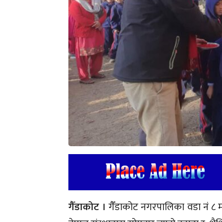
गैँडाकोट ।
गैँडाकोट नगरपालिका वडा नं ८ म