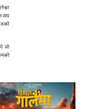
ेश्वर
क संघ
हरुको
को सो
्रमको