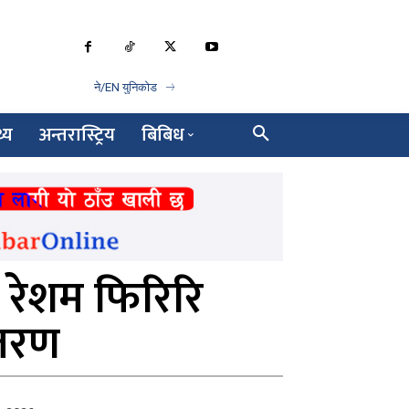
ने/EN युनिकोड
थ्य
अन्तरास्ट्रिय
बिबिध
 रेशम फिरिरि
ितरण