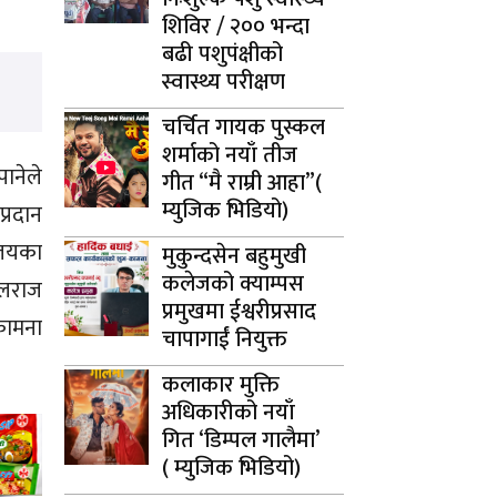
शिविर / २०० भन्दा
बढी पशुपंक्षीको
स्वास्थ्य परीक्षण
चर्चित गायक पुस्कल
शर्माको नयाँ तीज
ानेले
गीत “मै राम्री आहा”(
म्युजिक भिडियो)
प्रदान
ालयका
मुकुन्दसेन बहुमुखी
कलेजको क्याम्पस
दोलराज
प्रमुखमा ईश्वरीप्रसाद
कामना
चापागाईं नियुक्त
कलाकार मुक्ति
अधिकारीको नयाँ
गित ‘डिम्पल गालैमा’
( म्युजिक भिडियो)