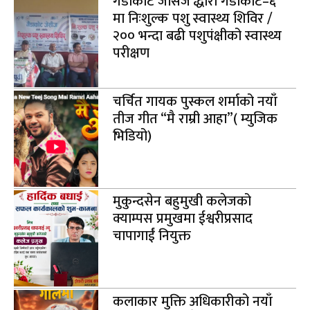
गैंडाकोट जेसिज द्धारा गैंडाकोट–६
मा निःशुल्क पशु स्वास्थ्य शिविर /
२०० भन्दा बढी पशुपंक्षीको स्वास्थ्य
परीक्षण
चर्चित गायक पुस्कल शर्माको नयाँ
तीज गीत “मै राम्री आहा”( म्युजिक
भिडियो)
मुकुन्दसेन बहुमुखी कलेजको
क्याम्पस प्रमुखमा ईश्वरीप्रसाद
चापागाईं नियुक्त
कलाकार मुक्ति अधिकारीको नयाँ