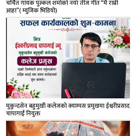
चर्चित गायक पुस्कल शर्माको नयाँ तीज गीत “मै राम्री
आहा”( म्युजिक भिडियो)
मुकुन्दसेन बहुमुखी कलेजको क्याम्पस प्रमुखमा ईश्वरीप्रसाद
चापागाईं नियुक्त