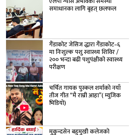
एलपी ग्यास अभावको समस्या
समाधानका लागि बृहत् छलफल
गैंडाकोट जेसिज द्धारा गैंडाकोट–६
मा निःशुल्क पशु स्वास्थ्य शिविर /
२०० भन्दा बढी पशुपंक्षीको स्वास्थ्य
परीक्षण
चर्चित गायक पुस्कल शर्माको नयाँ
तीज गीत “मै राम्री आहा”( म्युजिक
भिडियो)
मुकुन्दसेन बहुमुखी कलेजको