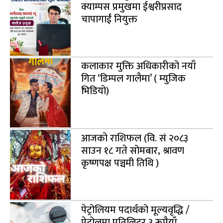
क्याम्पस प्रमुखमा ईश्वरीप्रसाद
चापागाईं नियुक्त
कलाकार मुक्ति अधिकारीको नयाँ
गित ‘डिम्पल गालैमा’ ( म्युजिक
भिडियो)
आजको राशिफल (वि. सं २०८३
साउन १८ गते सोमबार, श्रावण
कृष्णपक्ष पञ्चमी तिथि )
पेट्रोलियम पदार्थको मूल्यवृद्धि /
पेट्रोलमा प्रतिलिटर ३ रूपैयाँ ,