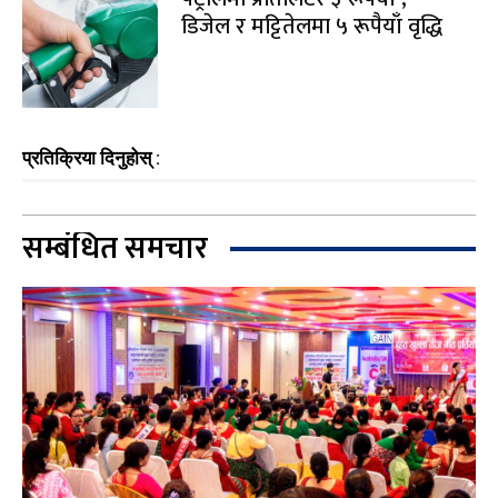
डिजेल र मट्टितेलमा ५ रूपैयाँ वृद्धि
प्रतिक्रिया दिनुहोस् :
सम्बंधित समचार