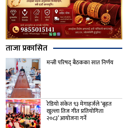
ताजा प्रकासित
मन्त्री परिषद् बैठकका सात निर्णय
रेडियो संकेत ९३ मेगाहर्जले ‘बृहत
खुल्ला तिज गीत प्रतियोगिता
२०८३’ आयोजना गर्ने