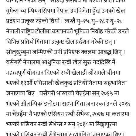
योगदान गरेकी छन् । साउदी अरेबियामा भएको आठौ वाफ
वुमेन्स च्याम्पियनसिपमा नेपाल उपविजेता हुँदा उनको खेल
प्रर्दशन उत्कृष्ट रहेको थियो । त्यस्तै यु–१५, यु– १८ र यु–२०
नेपाली राष्ट्रिय टोलीमा कप्तानको भूमिका निर्वाह गरेकी उनले
विभिन्न प्रतियोगितामा उत्कृष्ट खेल प्रर्दशन गरेकी छन् ।
सोलुखुम्बुमा जन्मिएकी उनी एपिएफ क्बलमा आबद्ध छिन् ।
यसैगरी नेपालमा आधुनिक रग्बी खेल सुरु गर्दादेखि नै
महत्वपूर्ण योगदान दिएको रग्बी खेलाडी श्रीरामले चीनमा
भएको १९औँ एयिसाली खेलकुद प्रतियोगितामा सहभागिता
जनाएका थिए । यसैगरी भारतको चेन्नईमा सन् २०१५ मा
भएको ओलम्पिक छनोटमा सहभागिता जनाएका उनले २०१६
मा चेन्नईमा नै भएको एसियन रग्बी सेभेन्स, २०१७ मा कतारमा
भएको एसियन रग्बी सेभेन्स र सन् २०१८ मा सिङ्गापुरमा
भएको एसियन रग्बी सेभेन्समा सहभागिता जनाएका थिए ।